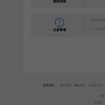
领取指南
1.同种礼包
3.一个礼
注意事项
推荐游戏：
蓝月传奇
魔域永恒
大天使之剑
关
ICP证：苏